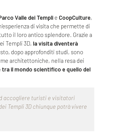
Parco Valle dei Templi
e
CoopCulture
,
 un’esperienza di visita che permette di
tutto il loro antico splendore. Grazie a
dei Templi 3D,
la visita diventerà
sto, dopo approfonditi studi, sono
forme architettoniche, nella resa dei
tra il mondo scientifico e quello del
 accogliere turisti e visitatori
 dei Templi 3D chiunque potrà vivere