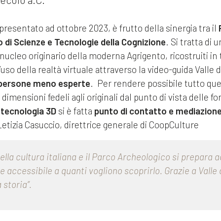
presentato ad ottobre 2023, è frutto della sinergia tra il
o di Scienze e Tecnologie della Cognizione
. Si tratta di
nucleo originario della moderna Agrigento, ricostruiti in 
uso della realtà virtuale attraverso la video-guida Valle 
e persone meno esperte
. Per rendere possibile tutto que
e dimensioni fedeli agli originali dal punto di vista delle 
tecnologia 3D
si è fatta
punto di contatto e mediazione 
etizia Casuccio, direttrice generale di CoopCulture
lla cultura italiana e il Parco Archeologico si prepara ad
 accessibile a quanti vogliono scoprirlo. Grazie a Valle
 storia”.