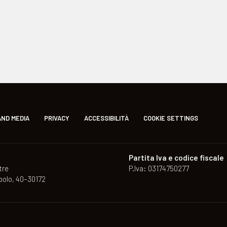
ND MEDIA
PRIVACY
ACCESSIBILITÀ
COOKIE SETTINGS
e
Partita Iva e codice fiscale
tre
P.Iva: 03174750277
polo, 40–30172