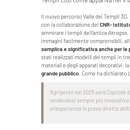
Il nuovo percorso Valle dei Templi 3D, 
con la collaborazione del
CNR-
Istitut
ammirare i templi dell’antica
Akragas,
immagini facilmente comprensibili, all’
semplice e significativa anche per l
stati realizzati modelli dei templi in tr
materiali e degli apparati decorativi: la
grande pubblico
. Come ha dichiarato L
“Agrigento nel 2025 sarà Capitale de
rendendosi sempre più innovativa e
un’esperienza in presa diretta della