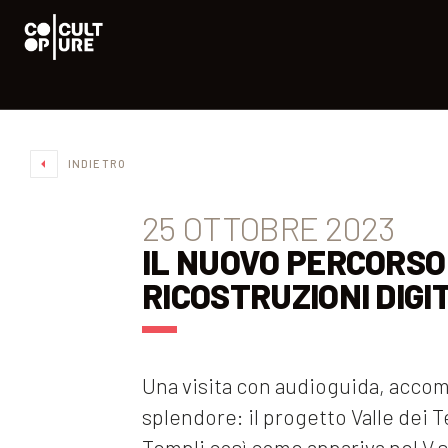
INDIETRO
25 OTTOBRE 2023
IL NUOVO PERCORSO 
RICOSTRUZIONI DIG
Una visita con audioguida, accomp
splendore: il progetto Valle dei 
Templi così come appariva nel V 