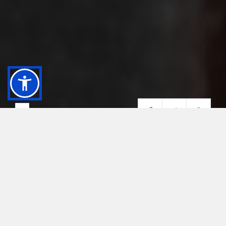
BIBLIOTECA COMUNALE
GIOSUÈ CARDUCCI
La biblioteca comunale Giosuè Carducci di